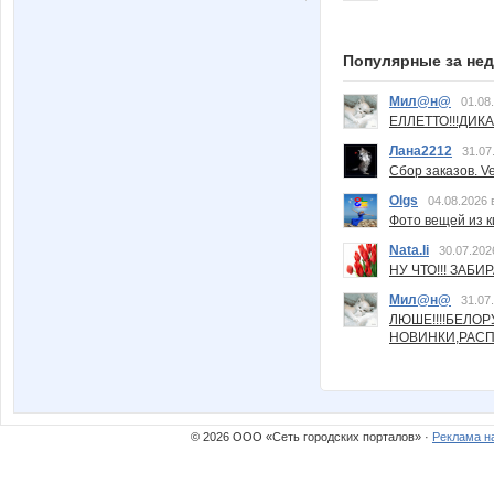
Популярные за не
Мил@н@
01.08
ЕЛЛЕТТО!!!ДИК
Лана2212
31.07
Сбор заказов. Ve
Olgs
04.08.2026 
Фото вещей из ки
Nata.li
30.07.202
НУ ЧТО!!! ЗАБИ
Мил@н@
31.07
ЛЮШЕ!!!!БЕЛО
НОВИНКИ,РАСП
© 2026 ООО «Сеть городских порталов» ·
Реклама н