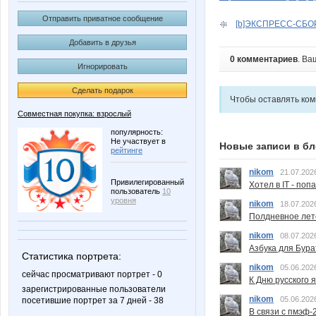
Отправить приватное сообщение
[b]ЭКСПРЕСС-СБОР 
Добавить в друзья
0 комментариев
. Ва
Игнорировать
Сделать подарок
Чтобы оставлять ко
Совместная покупка: взрослый
популярность:
Не участвует в
Новые записи в бл
рейтинге
nikom
21.07.202
Привилегированный
Хотел в IT - поп
пользователь
10
уровня
nikom
18.07.202
Полдневное лет
nikom
08.07.202
Азбука для Бура
Статистика портрета:
nikom
05.06.202
сейчас просматривают портрет - 0
К Дню русского 
зарегистрированные пользователи
nikom
05.06.202
посетившие портрет за 7 дней - 38
В связи с пмэф-