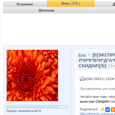
Блог
( 676 )
Основное
Д
Шпионаж
[b]ЭКСПР
>
Блог
Л*И*К*В*И*Д*А*
СКИДКИ![/b]
27.0
Просмотреть или сохр
Читайте мою тему <str
качества! СКИДКИ!
</s
Поделиться:
Портрет заполнен на 85 %
https://www.nn.ru/pop